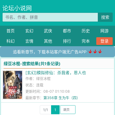
论坛小说网
搜索
首页
玄幻
武侠
都市
历史
网游
科幻
言情
其他
排行
完本
登录
↓↓↓
追看新章节，下载本站客户端无广告APP
绿豆冰棍-搜索结果(共1条记录)
[玄幻]模拟修仙：杀我者，恩人也
作者：
绿豆冰棍
状态：连载
更新时间：08-07 01:10:08
最新章节：
第356章 生为牛（四）
1/1
1