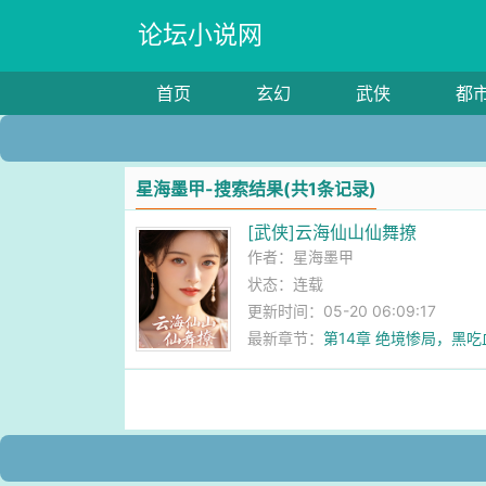
论坛小说网
首页
玄幻
武侠
都
星海墨甲-搜索结果(共1条记录)
[武侠]云海仙山仙舞撩
作者：
星海墨甲
状态：连载
更新时间：05-20 06:09:17
最新章节：
第14章 绝境惨局，黑吃