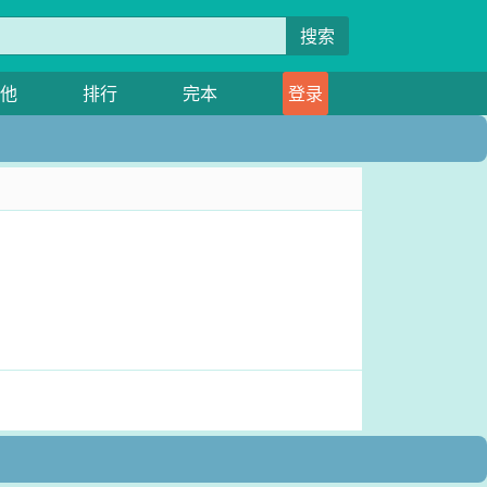
搜索
他
排行
完本
登录