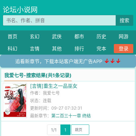
论坛小说网
搜索
首页
玄幻
武侠
都市
历史
网游
科幻
言情
其他
排行
完本
登录
↓↓↓
追看新章节，下载本站客户端无广告APP
我爱七号-搜索结果(共1条记录)
[言情]重生之一品巫女
作者：
我爱七号
状态：连载
更新时间：09-27 07:32:31
最新章节：
第二百三十一章 终结
1/1
1