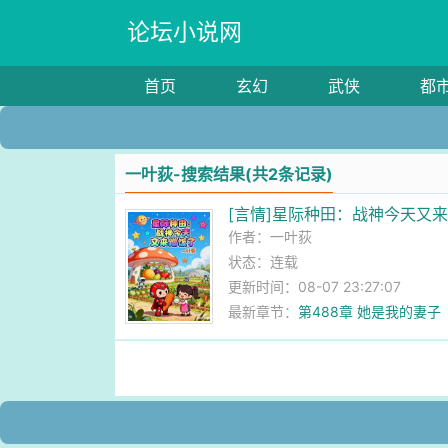
论坛小说网
首页
玄幻
武侠
都
一叶荻-搜索结果(共2条记录)
[言情]星际种田：战神今天又
作者：
一叶荻
状态：连载
更新时间：08-07 23:27:07
最新章节：
第488章 她是我的妻子