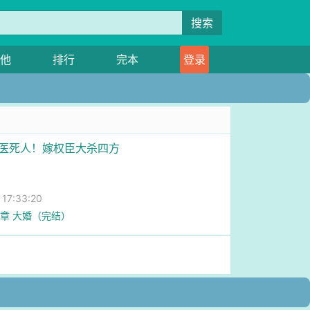
搜索
他
排行
完本
登录
！医死人！嫁权臣大杀四方
7:33:20
0章 大婚（完结）