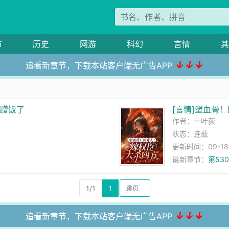
市
历史
网游
科幻
言情
其
↓↓↓
追看新章节，下载本站客户端无广告APP
来蹭饭了
[言情]塑血骨
作者：
一叶荻
状态：连载
更新时间：09-18 1
最新章节：
第53
1/1
1
↓↓↓
追看新章节，下载本站客户端无广告APP