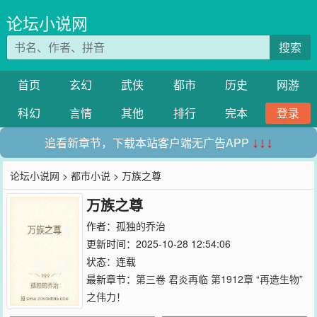
论坛小说网
搜索
首页
玄幻
武侠
都市
历史
网游
科幻
言情
其他
排行
完本
登录
追看新章节，下载本站客户端无广告APP
↓↓↓
论坛小说网
>
都市小说
> 万族之尊
万族之尊
作者：
孤独的乔治
更新时间：2025-10-28 12:54:06
状态：连载
最新章节：
第三卷 君炎再临 第1912章 “再造生物”
之伟力！