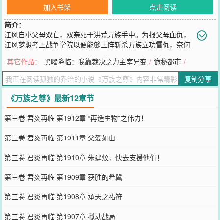
加入书架
点击阅读
简介：
江风自小父母双亡，双亲死于洪荒万族手中。为报父母血仇，
江风梦想考上战争学院以便能够上阵斩杀万族立功雪仇，奈何
因为血脉资质太过平庸无法达到战争学院的录取线。终于，在距离高
其它作品：
黑曜降临：我靠裁决之力主宰异变
/
诡秘都市
/
等学院考核只剩下不到一月时间时，江风因为遭受意外袭击被动觉醒
血脉，从此扶摇直上。问鼎洪荒，逐......鹿万界，以万族之血扬我人
复制分享
族之魂，以万族之骨铸我人族霸业，放眼洪荒万界皆为我人族领土，
万族之王皆需朝拜，我乃万族共主，万王之王！【展开】【收起】
《万族之尊》最新12章节
您要是觉得《
万族之尊
》还不错的话请不要忘记向您QQ群和微博微信
里的朋友推荐哦！
第三卷 君炎再临 第1912章 “再造生物”之伟力！
第三卷 君炎再临 第1911章 父爱如山
第三卷 君炎再临 第1910章 朱建炆，快去支援他们！
第三卷 君炎再临 第1909章 获胜的希冀
第三卷 君炎再临 第1908章 承天之祐符
第三卷 君炎再临 第1907章 搅动战局