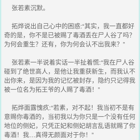
张若素沉默。
拓烨说出自己心中的困惑:“其实，我一直都好
奇的是，你不是已被赐了毒酒丢在尸人谷了吗？
为何会重生？还有，你为何会认不出我来？”
张若素一半说着实话一半扯着慌:“我在尸人谷
碰到了绝世高人，是他让我重获新生，而我认不
出你来，是因为我的记忆被封存，隐约只记得我
被一位名为拓王爷的人赐了毒酒！”
拓烨面露愧疚:“若素，对不起！我当初不是有
意赐你毒酒的，当初我以为你只是一个没有任何
地位的侧妃，只凭正妃和侧妃胡言乱语就赐了你
毒酒！我…真得无颜面对于你！”