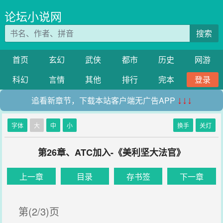
论坛小说网
搜索
首页
玄幻
武侠
都市
历史
网游
科幻
言情
其他
排行
完本
登录
追看新章节，下载本站客户端无广告APP
↓↓↓
字体
大
中
小
换手
关灯
第26章、ATC加入-《美利坚大法官》
上一章
目录
存书签
下一章
第(2/3)页