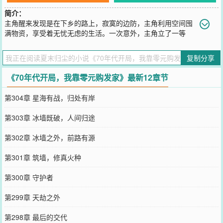
简介：
主角醒来发现是在下乡的路上，寂寞的边防，主角利用空间囤
满物资，享受着无忧无虑的生活。一次意外，主角立了一等
功，从此进入军队，成为一名军医，为国家挣外汇、挣物资。改开
后，带领家人做生意。
复制分享
您要是觉得《
70年代开局，我靠零元购发家
》还不错的话请不要忘记
向您QQ群和微博微信里的朋友推荐哦！
《70年代开局，我靠零元购发家》最新12章节
第304章 星海有战，归处有岸
第303章 冰墙既破，人间归途
第302章 冰墙之外，前路有源
第301章 筑墙，修真火种
第300章 守护者
第299章 天劫之外
第298章 最后的交代