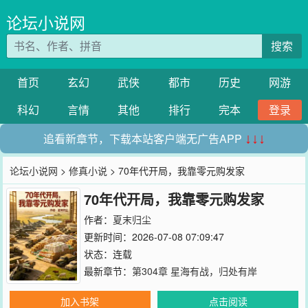
论坛小说网
搜索
首页
玄幻
武侠
都市
历史
网游
科幻
言情
其他
排行
完本
登录
追看新章节，下载本站客户端无广告APP
↓↓↓
论坛小说网
>
修真小说
> 70年代开局，我靠零元购发家
70年代开局，我靠零元购发家
作者：
夏末归尘
更新时间：2026-07-08 07:09:47
状态：连载
最新章节：
第304章 星海有战，归处有岸
加入书架
点击阅读