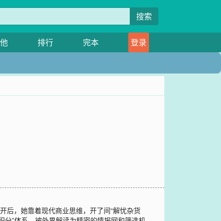
搜索
他
排行
完本
登录
开后，她靠着现代商业思维，开了间“解忧杂货
积分”体系，被外界解读为精密的情报网和筛选机