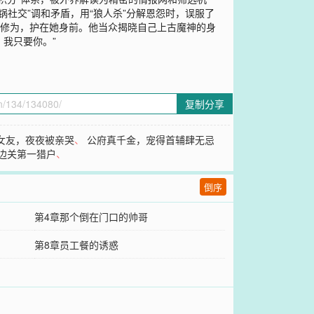
锅社交”调和矛盾，用“狼人杀”分解恩怨时，误服了
露修为，护在她身前。他当众揭晓自己上古魔神的身
我只要你。”
复制分享
女友，夜夜被亲哭
、
公府真千金，宠得首辅肆无忌
边关第一猎户
、
倒序
第4章那个倒在门口的帅哥
第8章员工餐的诱惑