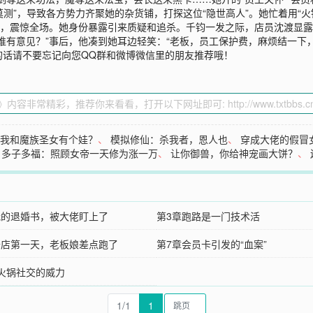
莫测”，导致各方势力齐聚她的杂货铺，打探这位“隐世高人”。她忙着用“火
法，震惊全场。她身份暴露引来质疑和追杀。千钧一发之际，店员沈渡显
谁有意见？”事后，他凑到她耳边轻笑：“老板，员工保护费，麻烦结一下，
的话请不要忘记向您QQ群和微博微信里的朋友推荐哦！
！我和魔族圣女有个娃？
、
模拟修仙：杀我者，恩人也
、
穿成大佬的假冒
、
多子多福：照顾女帝一天修为涨一万
、
让你御兽，你给神宠画大饼？
、
我的退婚书，被大佬盯上了
第3章跑路是一门技术活
开店第一天，老板娘差点跑了
第7章会员卡引发的“血案”
章火锅社交的威力
1/1
1