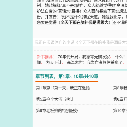
制。她越解释“真不是那样”，众人就越觉得她“高深
护法自带的“真话水”直接在众人面前暴露了真实想
份，并宣告：“她不是什么狗屁天道，她是我祖宗。
您要是觉得《
全天下都在脑补我是满级大
》还不错
新书推荐：
70年代开局，我靠零元购发家
、
什么
惮
、
为天下计
、
高温末世：我靠亡者短信杀疯了
章节列表，第1章~ 10章/共10章
第1章穿书第一天，我正在退婚
第2章
第5章捡个大佬当伙计
第6章
第9章老板娘的特别服务
第10