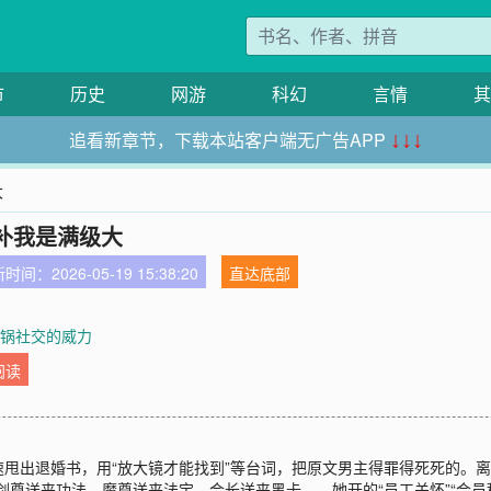
市
历史
网游
科幻
言情
其
追看新章节，下载本站客户端无广告APP
↓↓↓
大
补我是满级大
时间：2026-05-19 15:38:20
直达底部
火锅社交的威力
阅读
甩出退婚书，用“放大镜才能找到”等台词，把原文男主得罪得死死的。离
剑尊送来功法，魔尊送来法宝，会长送来黑卡……她开的“员工关怀”“会员