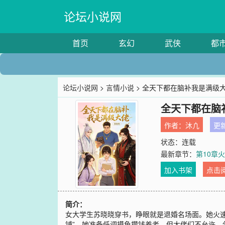
论坛小说网
首页
玄幻
武侠
都
论坛小说网
>
言情小说
> 全天下都在脑补我是满级
全天下都在脑
作者：
沐凣
更新
状态：连载
最新章节：
第10章
加入书架
点击
简介：
女大学生苏晓晓穿书，睁眼就是退婚名场面。她火速
铺”。她准备低调摸鱼攒钱养老，但大佬们不允许。