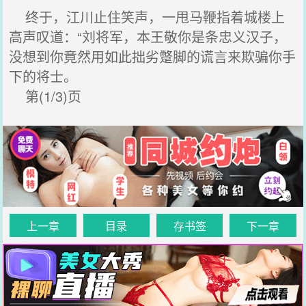
终于，江川止住笑声，一甩马鞭指着城楼上
高声叹道：“刘将军，本王敬你是条忠义汉子，
没想到你竟然用如此拙劣蹩脚的谎言来欺骗你手
下的将士。
第(1/3)页
上一章
目录
存书签
下一章