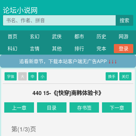
论坛小说网
搜索
首页
玄幻
武侠
都市
历史
网游
科幻
言情
其他
排行
完本
登录
追看新章节，下载本站客户端无广告APP
↓↓↓
字体
大
中
小
换手
关灯
440 15-《[快穿]南韩体验卡》
上一章
目录
存书签
下一章
第(1/3)页