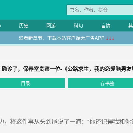
市
历史
网游
科幻
言情
其
追看新章节，下载本站客户端无广告APP
↓↓↓
章 确诊了，保养室贵宾一位-《公路求生，我的恋爱脑男
目录
存书签
，将这件事从头到尾说了一遍：“你还记得我和你