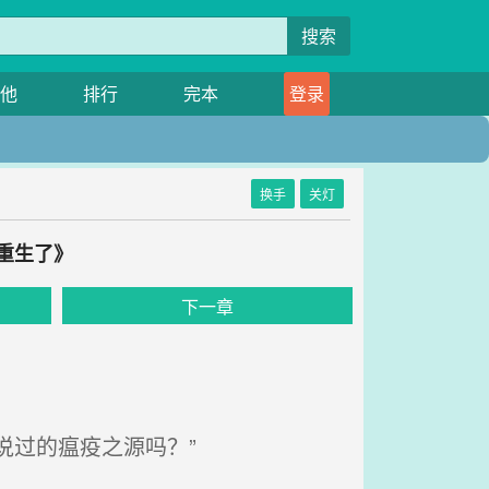
搜索
他
排行
完本
登录
换手
关灯
友重生了》
下一章
说过的瘟疫之源吗？”