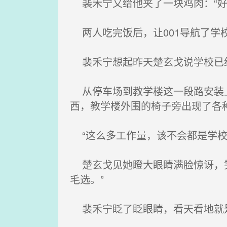
裴禾宁又给他夹了一块鸡肉：“好
两人吃完饭后，让001导航了学
裴禾宁想起昨天楚玄戈说学校已经
从停车场到教学楼这一段路安装上
西，教学楼外围的椅子旁出现了各
“这么多工作量，该不会都是学校
楚玄戈见她瞪大眼睛满脸惊讶，笑
毛选。”
裴禾宁眨了眨眼睛，看天看地就