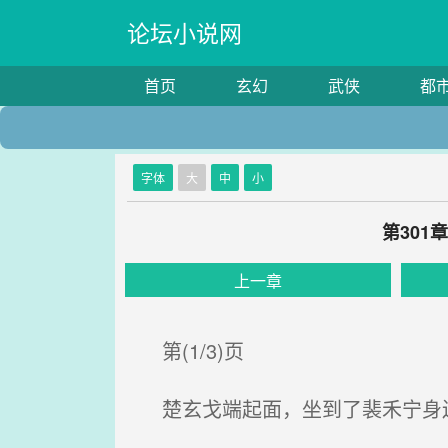
论坛小说网
首页
玄幻
武侠
都
字体
大
中
小
第301
上一章
第(1/3)页
楚玄戈端起面，坐到了裴禾宁身边