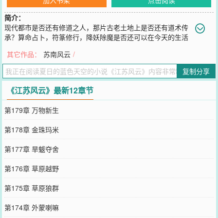
简介：
现代都市是否还有修道之人，那片古老土地上是否还有道术传
承？算命占卜，符篆修行，降妖除魔是否还可以在今天的生活
中继续发展？是选择风云九天还是做芸芸众生？命中注定，你我都别
其它作品：
苏南风云
/
无选择。
您要是觉得《
江苏风云
》还不错的话请不要忘记向您QQ群和微博微信
复制分享
里的朋友推荐哦！
《江苏风云》最新12章节
第179章 万物新生
第178章 金珠玛米
第177章 旱魃夺舍
第176章 草原越野
第175章 草原狼群
第174章 外蒙喇嘛