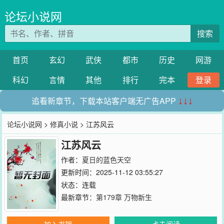
论坛小说网
搜索
首页
玄幻
武侠
都市
历史
网游
科幻
言情
其他
排行
完本
登录
追看新章节，下载本站客户端无广告APP
↓↓↓
论坛小说网
>
修真小说
> 江苏风云
江苏风云
作者：
夏日的蓝色天空
更新时间：2025-11-12 03:55:27
状态：连载
最新章节：
第179章 万物新生
加入书架
点击阅读